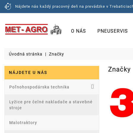
Nájdete nás každý pracovný deň na prevádzke v Trebaticiach
O NÁS
PNEUSERVIS
Úvodná stránka
Značky
Značky
NÁJDETE U NÁS
Poľnohospodárska technika
Lyžice pre čelné nakladače a stavebné
stroje
Malotraktory