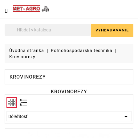
NÁJDETE
U
NÁS
VYHĽADÁVANIE

Poľnohospodárska
technika
Úvodná stránka
Poľnohospodárska technika
Lyžice
Krovinorezy
pre
čelné
nakladače
KROVINOREZY
a
stavebné
KROVINOREZY
stroje
Malotraktory

Dôležitosť
Brikety
a
pelety