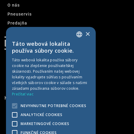
O nás
Pneuservis
Predajňa
×
Kontakt
Táto webová lokalita
SLOVAK
používa súbory cookie.
CZECH
Táto webová lokalita používa súbory
cookie na zlepšenie používateľskej
GERMAN
skúsenosti. Používaním našej webovej
HUNGARIAN
lokality vyjadrujete súhlas s používaním
všetkých súborov cookie v súlade s našimi
zásadami používania súborov cookie.
Prečítať viac
KONTAKTNÉ INFORMÁCIE
NEVYHNUTNE POTREBNÉ COOKIES
MET AGRO
ANALYTICKÉ COOKIES
Kočín 100
MARKETINGOVÉ COOKIES
922 04 Kočín-Lančár
FUNKČNÉ COOKIES