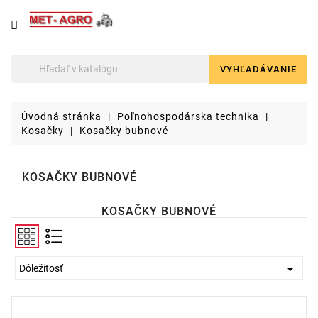
NÁJDETE
U
NÁS
VYHĽADÁVANIE

Poľnohospodárska
technika
Úvodná stránka
Poľnohospodárska technika
Lyžice
Kosačky
Kosačky bubnové
pre
čelné
nakladače
KOSAČKY BUBNOVÉ
a
stavebné
KOSAČKY BUBNOVÉ
stroje
Malotraktory

Dôležitosť
Brikety
a
pelety