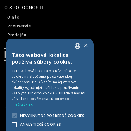
O SPOLOČNOSTI
O nás
Pneuservis
Predajňa
×
Kontakt
Táto webová lokalita
SLOVAK
používa súbory cookie.
CZECH
Táto webová lokalita používa súbory
cookie na zlepšenie používateľskej
GERMAN
skúsenosti. Používaním našej webovej
HUNGARIAN
lokality vyjadrujete súhlas s používaním
všetkých súborov cookie v súlade s našimi
zásadami používania súborov cookie.
Prečítať viac
KONTAKTNÉ INFORMÁCIE
NEVYHNUTNE POTREBNÉ COOKIES
MET AGRO
ANALYTICKÉ COOKIES
Kočín 100