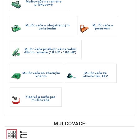
Mulčovače na ramene
priekopové
Mulčovače s obojstranným
Mulčovače s
uchytením
posuvom
Mulčovače priekopové na veľmi
dlhom ramene (18 HP - 100 HP)
Mulčovače so zberným
Mulčovače za
košom
štvorkolku ATV
Kladivá a nože pre
mulčovače
MULČOVAČE