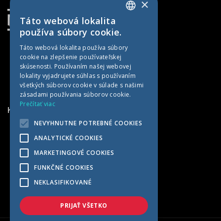
×
Kontakt
Táto webová lokalita
SLOVAK
používa súbory cookie.
CZECH
Táto webová lokalita používa súbory
cookie na zlepšenie používateľskej
GERMAN
skúsenosti. Používaním našej webovej
HUNGARIAN
lokality vyjadrujete súhlas s používaním
všetkých súborov cookie v súlade s našimi
zásadami používania súborov cookie.
Prečítať viac
KONTAKTNÉ INFORMÁCIE
NEVYHNUTNE POTREBNÉ COOKIES
MET AGRO
ANALYTICKÉ COOKIES
Kočín 100
MARKETINGOVÉ COOKIES
922 04 Kočín-Lančár
FUNKČNÉ COOKIES
Slovensko
NEKLASIFIKOVANÉ
+421 33 7791569
met@met-agro.sk
PRIJAŤ VŠETKO