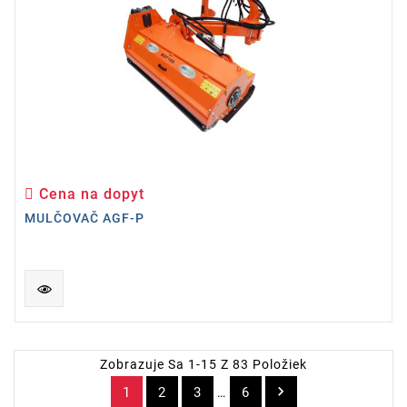
Cena na dopyt
Cena
MULČOVAČ AGF-P
Zobrazuje Sa 1-15 Z 83 Položiek

1
2
3
6
…