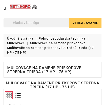
NÁJDETE
U
NÁS
VYHĽADÁVANIE

Poľnohospodárska
technika
Úvodná stránka
Poľnohospodárska technika
Lyžice
Mulčovače
Mulčovače na ramene priekopové
pre
Mulčovače na ramene priekopové Stredná trieda (17
čelné
HP - 75 HP)
nakladače
a
stavebné
MULČOVAČE NA RAMENE PRIEKOPOVÉ
stroje
STREDNÁ TRIEDA (17 HP - 75 HP)
Malotraktory
MULČOVAČE NA RAMENE PRIEKOPOVÉ STREDNÁ
TRIEDA (17 HP - 75 HP)
Brikety
a
pelety