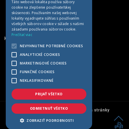
Táto webová lokalita používa súbory
cookie na zlepšenie používateľskej
GERMAN
skúsenosti. Používaním našej webovej
HUNGARIAN
lokality vyjadrujete súhlas s používaním
všetkých súborov cookie v súlade s našimi
zásadami používania súborov cookie.
Prečítať viac
KONTAKTNÉ INFORMÁCIE
NEVYHNUTNE POTREBNÉ COOKIES
MET AGRO
ANALYTICKÉ COOKIES
Kočín 100
MARKETINGOVÉ COOKIES
922 04 Kočín-Lančár
FUNKČNÉ COOKIES
Slovensko
NEKLASIFIKOVANÉ
+421 33 7791569
met@met-agro.sk
PRIJAŤ VŠETKO
ODMIETNUŤ VŠETKO
Ochrana osobných údajov
Mapa stránky
© 2026 - Met-agro s.r.o.
ZOBRAZIŤ PODROBNOSTI