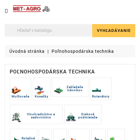
NÁJDETE
U
NÁS
VYHĽADÁVANIE

Poľnohospodárska
technika
Úvodná stránka
Poľnohospodárska technika
Lyžice
pre
čelné
POĽNOHOSPODÁRSKA TECHNIKA
nakladače
a
stavebné
Zakladače
trávnikov
stroje
Mulčovače
Kosačky
Rotavátory
Malotraktory
Vinohradníctvo a
Diskové
sadovníctvo
podmietače
Brikety
a
pelety
Rotačné