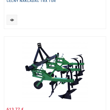
ČELNÝ NAKLADAČ TRX TUR
613,77 €
Cena