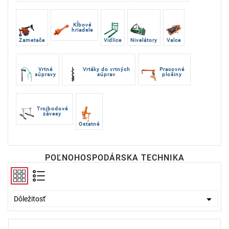
Kĺbové
hriadele
Zametače
Vidlice
Nivelátory
Valce
Vrtné
Vrtáky do vrtných
Pracovné
súpravy
súprav
plošiny
Trojbodové
závesy
Ostatné
POĽNOHOSPODÁRSKA TECHNIKA

Dôležitosť