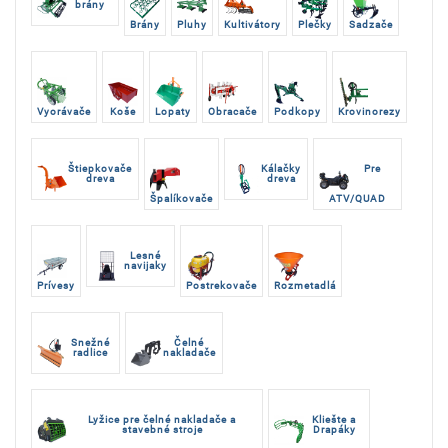
brány
Brány
Pluhy
Kultivátory
Plečky
Sadzače
Vyorávače
Koše
Lopaty
Obracače
Podkopy
Krovinorezy
Štiepkovače
Kálačky
Pre
dreva
dreva
Špalíkovače
ATV/QUAD
Lesné
navijaky
Prívesy
Postrekovače
Rozmetadlá
Snežné
Čelné
radlice
nakladače
Lyžice pre čelné nakladače a
Kliešte a
stavebné stroje
Drapáky