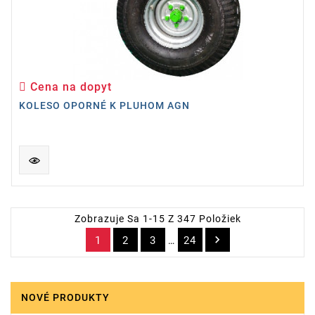
Cena na dopyt
Cena
KOLESO OPORNÉ K PLUHOM AGN
Zobrazuje Sa 1-15 Z 347 Položiek

1
2
3
24
…
NOVÉ PRODUKTY