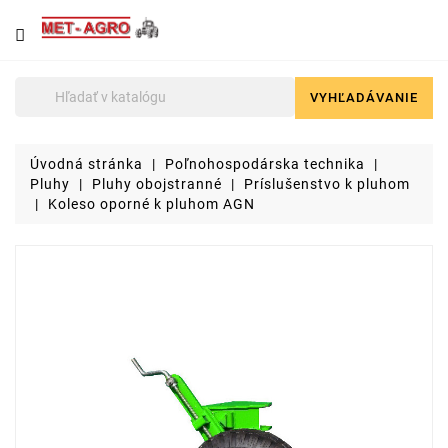
NÁJDETE
U
NÁS
VYHĽADÁVANIE

Poľnohospodárska
technika
Úvodná stránka
Poľnohospodárska technika
Lyžice
Pluhy
Pluhy obojstranné
Príslušenstvo k pluhom
pre
Koleso oporné k pluhom AGN
čelné
nakladače
a
stavebné
stroje
Malotraktory
Brikety
a
pelety