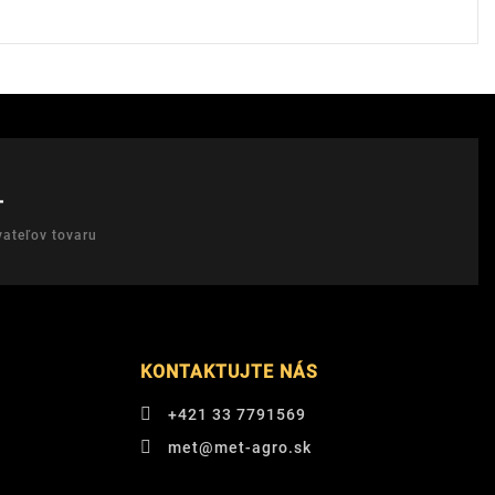
T
ateľov tovaru
KONTAKTUJTE NÁS
+421 33 7791569
met@met-agro.sk