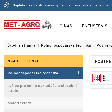
Nájdete nás každý pracovný deň na prevádzke v Trebaticiach
O NÁS
PNEUSERVIS
Úvodná stránka
Poľnohospodárska technika
Postrek
NÁJDETE U NÁS
POSTRE
Poľnohospodárska technika
Lyžice pre čelné nakladače a stavebné
stroje
Malotraktory