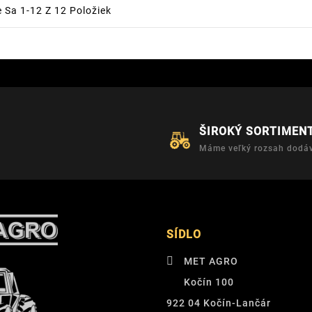
 Sa 1-12 Z 12 Položiek
ŠIROKÝ SORTIMEN
Máme veľký rozsah dodáv
SÍDLO
MET AGRO
Kočín 100
922 04 Kočín-Lančár