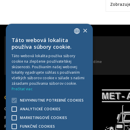
Zobrazuje
×
Táto webová lokalita
SLOVAK
používa súbory cookie.
CZECH
PORADENSTVO
Táto webová lokalita používa súbory
cookie na zlepšenie používateľskej
GERMAN
Neváhajte nám zavolať a my Vám poradíme
skúsenosti. Používaním našej webovej
HUNGARIAN
lokality vyjadrujete súhlas s používaním
všetkých súborov cookie v súlade s našimi
zásadami používania súborov cookie.
Prečítať viac
O SPOLOČNOSTI
NEVYHNUTNE POTREBNÉ COOKIES
O nás
ANALYTICKÉ COOKIES
Pneuservis
MARKETINGOVÉ COOKIES
Predajňa
FUNKČNÉ COOKIES