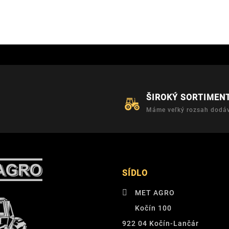
ŠIROKÝ SORTIMEN
Máme veľký rozsah dodáv
SÍDLO
MET AGRO
Kočín 100
922 04 Kočín-Lančár