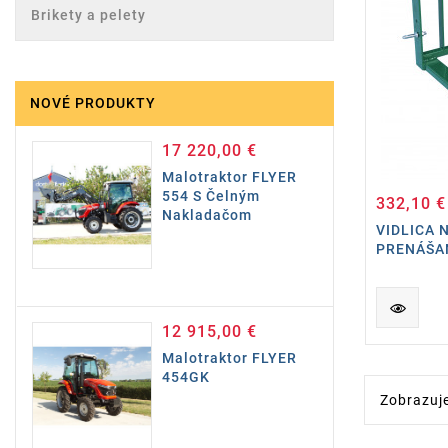
Brikety a pelety
NOVÉ PRODUKTY
17 220,00 €
Cena
Malotraktor FLYER
554 S Čelným
332,10 €
Nakladačom
VIDLICA 
PRENÁŠAN
12 915,00 €
Cena
Malotraktor FLYER
454GK
Zobrazuje