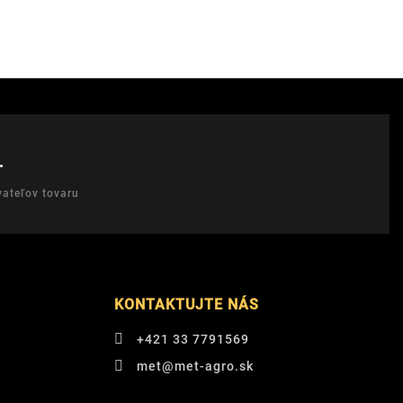
T
ateľov tovaru
KONTAKTUJTE NÁS
+421 33 7791569
met@met-agro.sk