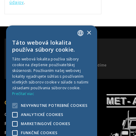
údajov
.
×
Táto webová lokalita
SLOVAK
používa súbory cookie.
CZECH
PORADENSTVO
Táto webová lokalita používa súbory
cookie na zlepšenie používateľskej
GERMAN
Neváhajte nám zavolať a my Vám poradíme
skúsenosti. Používaním našej webovej
HUNGARIAN
lokality vyjadrujete súhlas s používaním
všetkých súborov cookie v súlade s našimi
zásadami používania súborov cookie.
Prečítať viac
O SPOLOČNOSTI
NEVYHNUTNE POTREBNÉ COOKIES
O nás
ANALYTICKÉ COOKIES
Pneuservis
MARKETINGOVÉ COOKIES
Predajňa
FUNKČNÉ COOKIES