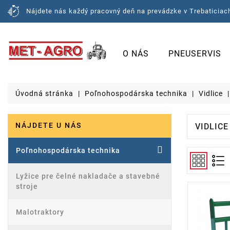
Nájdete nás každý pracovný deň na prevádzke v Trebaticiach
O NÁS
PNEUSERVIS
Úvodná stránka
Poľnohospodárska technika
Vidlice
NÁJDETE U NÁS
VIDLIC
Poľnohospodárska technika
Lyžice pre čelné nakladače a stavebné
stroje
Malotraktory