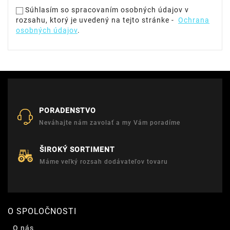
Súhlasím so spracovaním osobných údajov v
rozsahu, ktorý je uvedený na tejto stránke -
Ochrana
osobných údajov
.
PORADENSTVO
Neváhajte nám zavolať a my Vám poradíme
ŠIROKÝ SORTIMENT
Máme veľký rozsah dodávateľov tovaru
O SPOLOČNOSTI
O nás