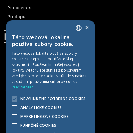
Pneuservis
Predajňa
×
Kontakt
Táto webová lokalita
SLOVAK
používa súbory cookie.
CZECH
Táto webová lokalita používa súbory
cookie na zlepšenie používateľskej
GERMAN
skúsenosti. Používaním našej webovej
HUNGARIAN
lokality vyjadrujete súhlas s používaním
všetkých súborov cookie v súlade s našimi
zásadami používania súborov cookie.
Prečítať viac
KONTAKTNÉ INFORMÁCIE
NEVYHNUTNE POTREBNÉ COOKIES
MET AGRO
ANALYTICKÉ COOKIES
Kočín 100
MARKETINGOVÉ COOKIES
922 04 Kočín-Lančár
FUNKČNÉ COOKIES
Slovensko