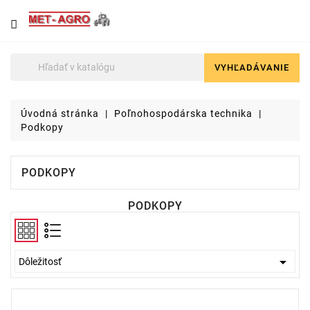
NÁJDETE
U
NÁS
VYHĽADÁVANIE

Poľnohospodárska
technika
Úvodná stránka
Poľnohospodárska technika
Lyžice
Podkopy
pre
čelné
nakladače
PODKOPY
a
stavebné
PODKOPY
stroje
Malotraktory

Dôležitosť
Brikety
a
pelety