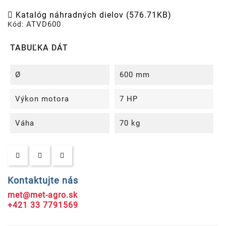
Katalóg náhradných dielov (576.71KB)
ATVD600
Kód:
TABUĽKA DÁT
Ø
600 mm
Výkon motora
7 HP
Váha
70 kg
Kontaktujte nás
met@met-agro.sk
+421 33 7791569