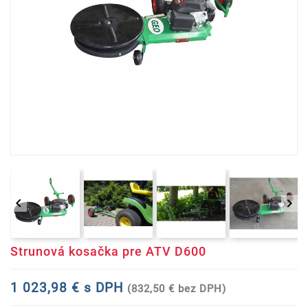


Strunová kosačka pre ATV D600
1 023,98 € s DPH
(832,50 € bez DPH)