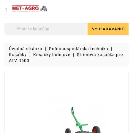
NÁJDETE
U
NÁS
VYHĽADÁVANIE

Poľnohospodárska
technika
Úvodná stránka
Poľnohospodárska technika
Lyžice
Kosačky
Kosačky bubnové
Strunová kosačka pre
pre
ATV D600
čelné
nakladače
a
stavebné
stroje
Malotraktory
Brikety
a
pelety