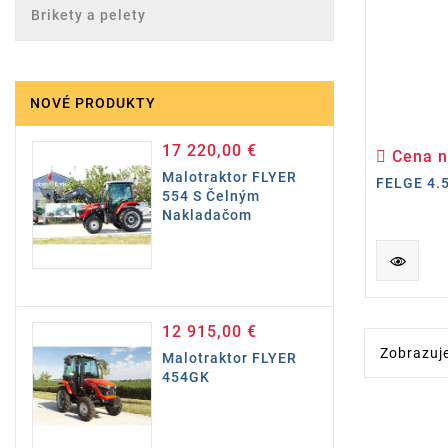
Brikety a pelety
NOVÉ PRODUKTY
17 220,00 €
Cena
Cena n
Malotraktor FLYER
FELGE 4.
554 S Čelným
Nakladačom
12 915,00 €
Cena
Zobrazuje
Malotraktor FLYER
454GK