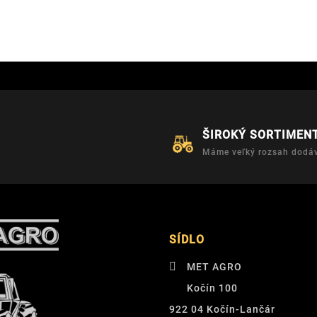
ŠIROKÝ SORTIMEN
Máme veľký rozsah dodáv
SÍDLO
MET AGRO
Kočín 100
922 04 Kočín-Lančár