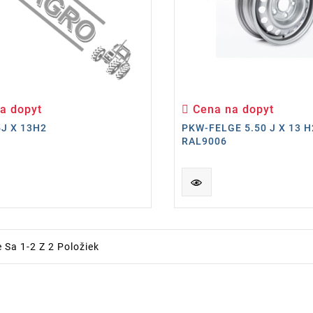
a dopyt
Cena na dopyt
Cena
Cena
5J X 13H2
PKW-FELGE 5.50 J X 13 H
RAL9006
 Sa 1-2 Z 2 Položiek