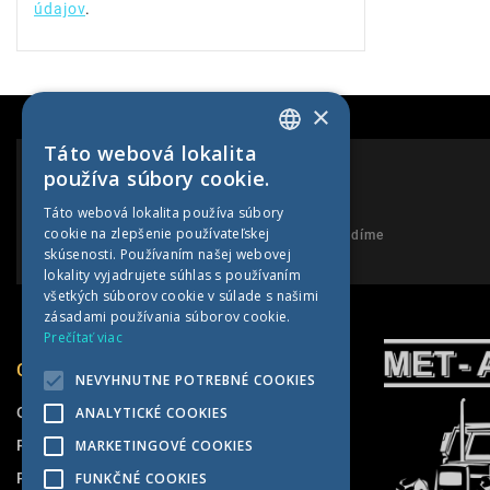
údajov
.
×
Táto webová lokalita
SLOVAK
používa súbory cookie.
CZECH
PORADENSTVO
Táto webová lokalita používa súbory
cookie na zlepšenie používateľskej
GERMAN
Neváhajte nám zavolať a my Vám poradíme
skúsenosti. Používaním našej webovej
HUNGARIAN
lokality vyjadrujete súhlas s používaním
všetkých súborov cookie v súlade s našimi
zásadami používania súborov cookie.
Prečítať viac
O SPOLOČNOSTI
NEVYHNUTNE POTREBNÉ COOKIES
O nás
ANALYTICKÉ COOKIES
Pneuservis
MARKETINGOVÉ COOKIES
Predajňa
FUNKČNÉ COOKIES