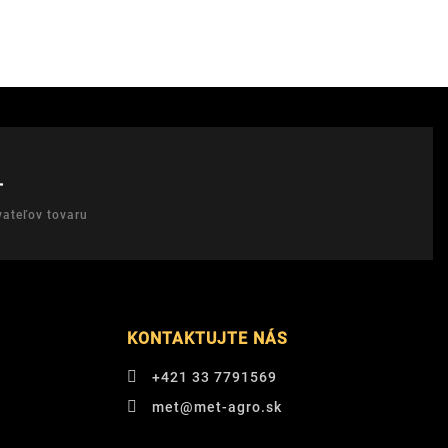
T
ateľov tovaru
KONTAKTUJTE NÁS
+421 33 7791569
met@met-agro.sk