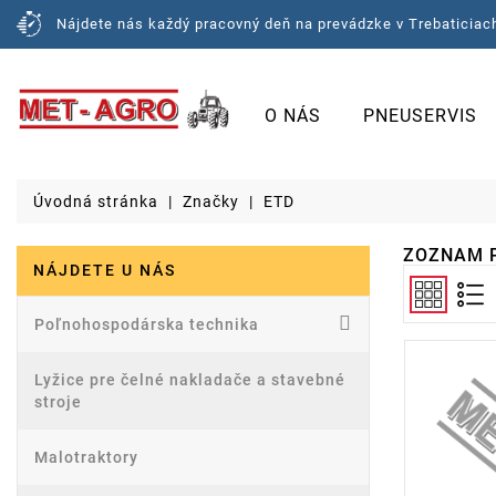
Nájdete nás každý pracovný deň na prevádzke v Trebaticiach
O NÁS
PNEUSERVIS
Úvodná stránka
Značky
ETD
ZOZNAM 
NÁJDETE U NÁS
Poľnohospodárska technika
Lyžice pre čelné nakladače a stavebné
stroje
Malotraktory