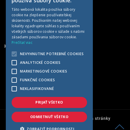
používa súbory cookie.
CZECH
Táto webová lokalita používa súbory
cookie na zlepšenie používateľskej
GERMAN
skúsenosti. Používaním našej webovej
HUNGARIAN
lokality vyjadrujete súhlas s používaním
všetkých súborov cookie v súlade s našimi
zásadami používania súborov cookie.
Prečítať viac
KONTAKTNÉ INFORMÁCIE
NEVYHNUTNE POTREBNÉ COOKIES
MET AGRO
ANALYTICKÉ COOKIES
Kočín 100
MARKETINGOVÉ COOKIES
922 04 Kočín-Lančár
FUNKČNÉ COOKIES
Slovensko
NEKLASIFIKOVANÉ
+421 33 7791569
met@met-agro.sk
PRIJAŤ VŠETKO
ODMIETNUŤ VŠETKO
Ochrana osobných údajov
Mapa stránky
© 2026 - Met-agro s.r.o.
ZOBRAZIŤ PODROBNOSTI