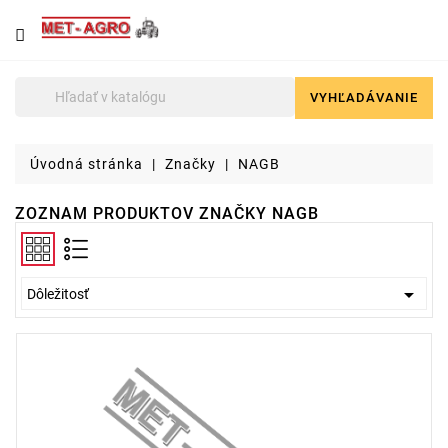
NÁJDETE
U
NÁS
VYHĽADÁVANIE

Poľnohospodárska
technika
Úvodná stránka
Značky
NAGB
Lyžice
pre
ZOZNAM PRODUKTOV ZNAČKY NAGB
čelné
nakladače
a
stavebné

Dôležitosť
stroje
Malotraktory
Brikety
a
pelety