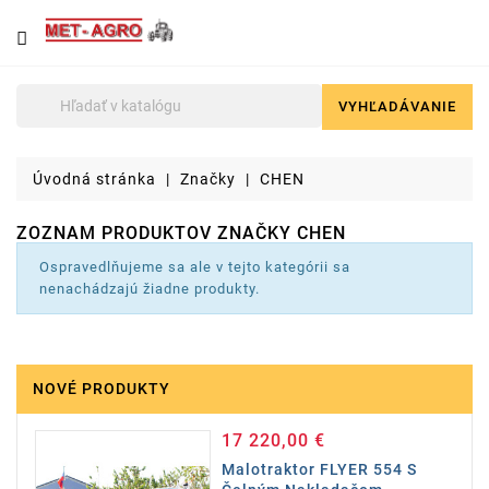
NÁJDETE
U
NÁS
VYHĽADÁVANIE

Poľnohospodárska
technika
Úvodná stránka
Značky
CHEN
Lyžice
pre
ZOZNAM PRODUKTOV ZNAČKY CHEN
čelné
nakladače
Ospravedlňujeme sa ale v tejto kategórii sa
a
nenachádzajú žiadne produkty.
stavebné
stroje
Malotraktory
NOVÉ PRODUKTY
Brikety
a
17 220,00 €
Cena
pelety
Malotraktor FLYER 554 S