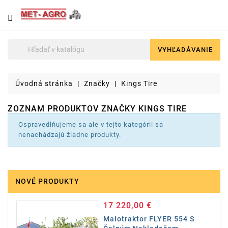
NÁJDETE
U
NÁS
VYHĽADÁVANIE

Poľnohospodárska
technika
Úvodná stránka
Značky
Kings Tire
Lyžice
pre
ZOZNAM PRODUKTOV ZNAČKY KINGS TIRE
čelné
nakladače
Ospravedlňujeme sa ale v tejto kategórii sa
a
nenachádzajú žiadne produkty.
stavebné
stroje
Malotraktory
NOVÉ PRODUKTY
Brikety
a
17 220,00 €
Cena
pelety
Malotraktor FLYER 554 S