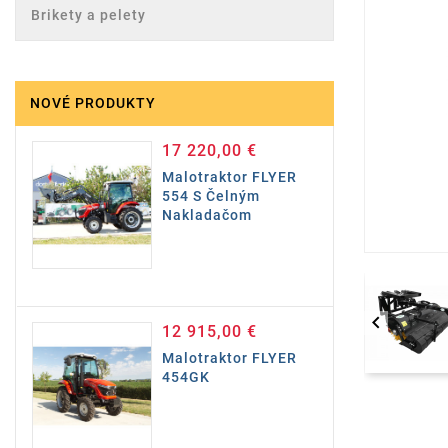
Brikety a pelety
NOVÉ PRODUKTY
17 220,00 €
Cena
Malotraktor FLYER
554 S Čelným
Nakladačom

12 915,00 €
Cena
Malotraktor FLYER
454GK