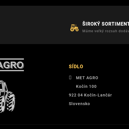
ŠIROKÝ SORTIMEN
Máme veľký rozsah dodáv
SÍDLO
MET AGRO
Kočín 100
922 04 Kočín-Lančár
Slovensko