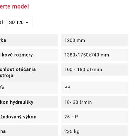
erte model
el
rka
1200 mm
lkové rozmery
1380x1750x740 mm
chlosť otáčania
100 - 180 ot/min
stroja
fa
PP
kon hydrauliky
18- 30 l/min
žadovaný výkon
25 HP
ha
235 kg