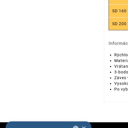
SD 160
SD 200
Informác
Rýchlo
Materi
Vráta
3-bod
Záves 
Vysoko
Po vyb
×