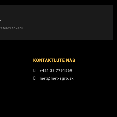
T
ateľov tovaru
KONTAKTUJTE NÁS
+421 33 7791569
met@met-agro.sk