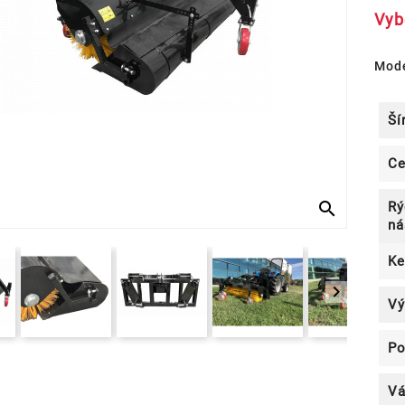
Vyb
Mod
Ší
Ce
search
Rý
ná
Ke

Vý
Po
Vá