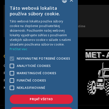
Táto webová lokalita
SLOVAK
používa súbory cookie.
CZECH
PORADENSTVO
Táto webová lokalita používa súbory
cookie na zlepšenie používateľskej
GERMAN
Neváhajte nám zavolať a my Vám poradíme
skúsenosti. Používaním našej webovej
HUNGARIAN
lokality vyjadrujete súhlas s používaním
všetkých súborov cookie v súlade s našimi
zásadami používania súborov cookie.
Prečítať viac
O SPOLOČNOSTI
NEVYHNUTNE POTREBNÉ COOKIES
O nás
ANALYTICKÉ COOKIES
Pneuservis
MARKETINGOVÉ COOKIES
Predajňa
FUNKČNÉ COOKIES
Kontakt
NEKLASIFIKOVANÉ
PRIJAŤ VŠETKO