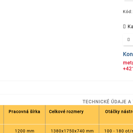
Kód:
Ka
Kon
met
+42
TECHNICKÉ ÚDAJE A 
Pracovná šírka
Celkové rozmery
Otáčky nástr
1200 mm
1380x1750x740 mm
100 - 180 ot