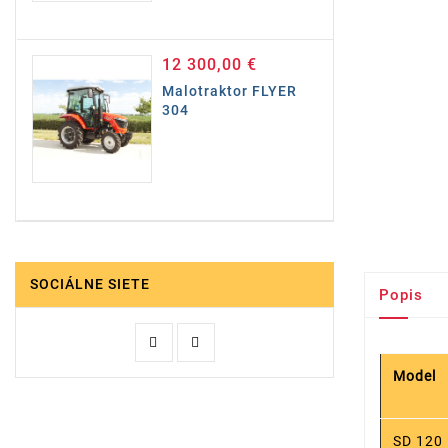
12 300,00 €
Cena
Malotraktor FLYER
304
SOCIÁLNE SIETE
Popis
Model
SD 120