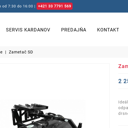
 od 7:30 do 16:00 |
+421 33 7791 569
SERVIS KARDANOV
PREDAJŇA
KONTAKT
če
Zametač SD
Zam
2 2
Ideá
odpa
drsn