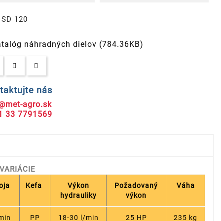
SD 120
talóg náhradných dielov (784.36KB)
taktujte nás
@met-agro.sk
1 33 7791569
VARIÁCIE
oja
Kefa
Výkon
Požadovaný
Váha
hydrauliky
výkon
/min
PP
18-30 l/min
25 HP
235 kg