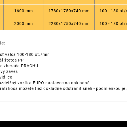
1600 mm
1780x1750x740 mm
100 - 180 ot
2000 mm
2280x1750x740 mm
100 - 180 ot
ie:
sť valca 100-180 ot./min
ál štetca PP
ne zberača PRACHU
ový záves
vidlice
zdvižný vozík a EURO nástavec na nakladač
ratí koša môžete tiež dôkladne odstrániť sneh - podmienkou je 