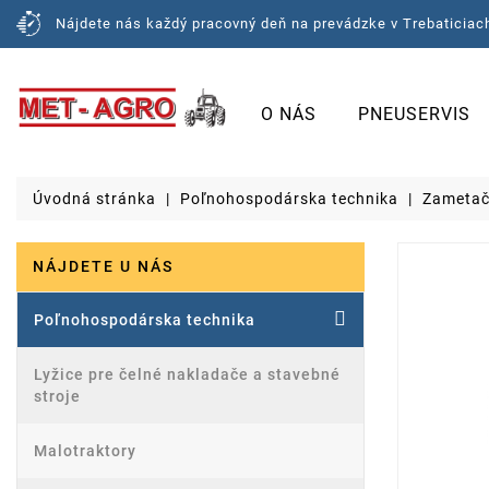
Nájdete nás každý pracovný deň na prevádzke v Trebaticiach
O NÁS
PNEUSERVIS
Úvodná stránka
Poľnohospodárska technika
Zameta
NÁJDETE U NÁS
Poľnohospodárska technika
Lyžice pre čelné nakladače a stavebné
stroje
Malotraktory