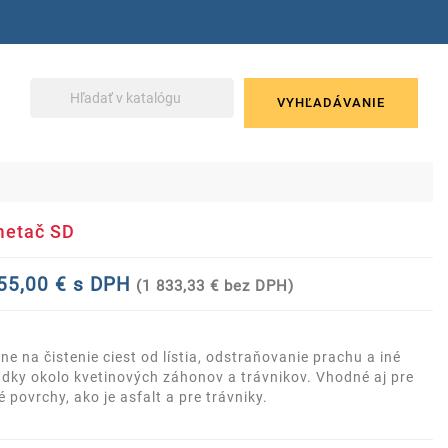
VYHĽADÁVANIE
etač SD
55,00 € s DPH
(1 833,33 € bez DPH)
lne na čistenie ciest od lístia, odstraňovanie prachu a iné
dky okolo kvetinových záhonov a trávnikov. Vhodné aj pre
é povrchy, ako je asfalt a pre trávniky.