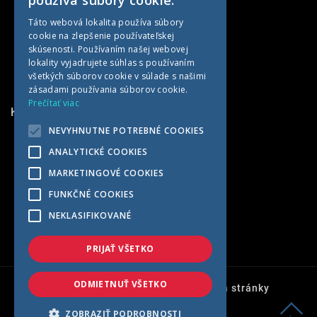
používa súbory cookie.
CZECH
Táto webová lokalita používa súbory
cookie na zlepšenie používateľskej
GERMAN
skúsenosti. Používaním našej webovej
HUNGARIAN
lokality vyjadrujete súhlas s používaním
všetkých súborov cookie v súlade s našimi
zásadami používania súborov cookie.
Prečítať viac
KONTAKTNÉ INFORMÁCIE
NEVYHNUTNE POTREBNÉ COOKIES
MET AGRO
ANALYTICKÉ COOKIES
Kočín 100
MARKETINGOVÉ COOKIES
922 04 Kočín-Lančár
FUNKČNÉ COOKIES
Slovensko
NEKLASIFIKOVANÉ
+421 33 7791569
met@met-agro.sk
PRIJAŤ VŠETKO
ODMIETNUŤ VŠETKO
Ochrana osobných údajov
Mapa stránky
© 2026 - Met-agro s.r.o.
ZOBRAZIŤ PODROBNOSTI