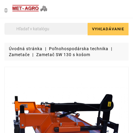
NÁJDETE
U
NÁS
VYHĽADÁVANIE

Poľnohospodárska
technika
Úvodná stránka
Poľnohospodárska technika
Lyžice
Zametače
Zametač SW 130 s košom
pre
čelné
nakladače
a
stavebné
stroje
Malotraktory
Brikety
a
pelety