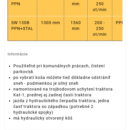
PPN
mm
250
ot/min
SW 130B
1300 mm
1560
200 -
PPN+S
PPN+STAL
mm
250
ot/min
Informácie:
Použiteľné pri komunálnych prácach, čistení
parkovísk
po vybratí koša môžete tiež dôkladne odstrániť
sneh - podmienkou je silný sneh
namontované na trojbodovom uchytení traktora
Kat-1, prednej aj zadnej časti traktora
jazda z hydraulického čerpadla traktora, jedna
časť traktora so západkou (potrebné 2
hydraulické spojky)
má hydraulicky otvorený kôš