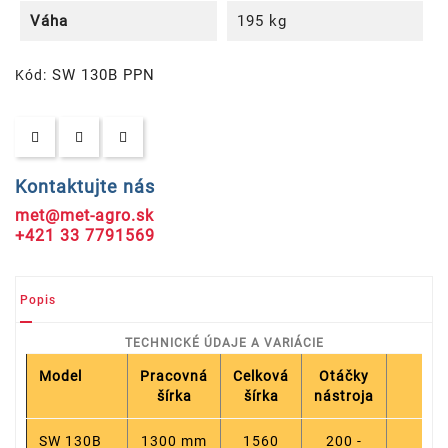
Váha
195 kg
SW 130B PPN
Kód:
Kontaktujte nás
met@met-agro.sk
+421 33 7791569
Popis
TECHNICKÉ ÚDAJE A VARIÁCIE
Model
Pracovná
Celková
Otáčky
Kef
šírka
šírka
nástroja
SW 130B
1300 mm
1560
200 -
PP