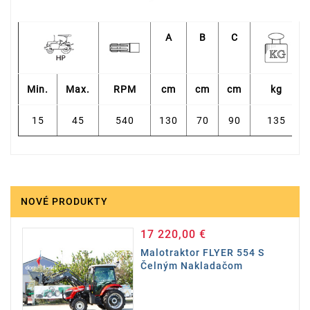
A
B
C
Min.
Max.
RPM
cm
cm
cm
kg
15
45
540
130
70
90
135
NOVÉ PRODUKTY
17 220,00 €
Cena
Malotraktor FLYER 554 S
Čelným Nakladačom