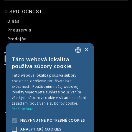
O SPOLOČNOSTI
O nás
Pneuservis
Predajňa
×
Kontakt
Táto webová lokalita
SLOVAK
používa súbory cookie.
CZECH
Táto webová lokalita používa súbory
cookie na zlepšenie používateľskej
GERMAN
skúsenosti. Používaním našej webovej
HUNGARIAN
lokality vyjadrujete súhlas s používaním
všetkých súborov cookie v súlade s našimi
zásadami používania súborov cookie.
Prečítať viac
KONTAKTNÉ INFORMÁCIE
NEVYHNUTNE POTREBNÉ COOKIES
MET AGRO
ANALYTICKÉ COOKIES
Kočín 100