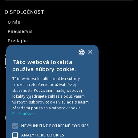
O SPOLOČNOSTI
O nás
Pneuservis
Predajňa
×
Kontakt
Táto webová lokalita
SLOVAK
používa súbory cookie.
CZECH
Táto webová lokalita používa súbory
cookie na zlepšenie používateľskej
GERMAN
skúsenosti. Používaním našej webovej
HUNGARIAN
lokality vyjadrujete súhlas s používaním
všetkých súborov cookie v súlade s našimi
zásadami používania súborov cookie.
Prečítať viac
KONTAKTNÉ INFORMÁCIE
NEVYHNUTNE POTREBNÉ COOKIES
MET AGRO
ANALYTICKÉ COOKIES
Kočín 100