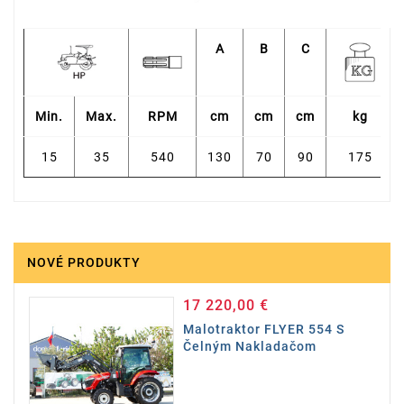
A
B
C
Min.
Max.
RPM
cm
cm
cm
kg
15
35
540
130
70
90
175
NOVÉ PRODUKTY
17 220,00 €
Cena
Malotraktor FLYER 554 S
Čelným Nakladačom