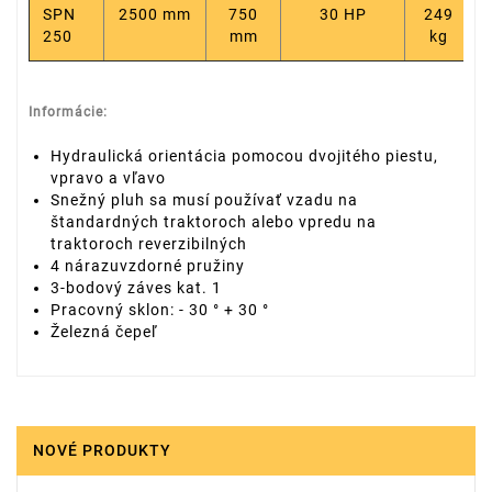
SPN
2500 mm
750
30 HP
249
250
mm
kg
Informácie:
Hydraulická orientácia pomocou dvojitého piestu,
vpravo a vľavo
Snežný pluh sa musí používať vzadu na
štandardných traktoroch alebo vpredu na
traktoroch reverzibilných
4 nárazuvzdorné pružiny
3-bodový záves kat. 1
Pracovný sklon: - 30 ° + 30 °
Železná čepeľ
NOVÉ PRODUKTY