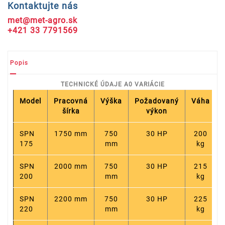
Kontaktujte nás
met@met-agro.sk
+421 33 7791569
Popis
TECHNICKÉ ÚDAJE A0 VARIÁCIE
Model
Pracovná
Výška
Požadovaný
Váha
šírka
výkon
SPN
1750 mm
750
30 HP
200
175
mm
kg
SPN
2000 mm
750
30 HP
215
200
mm
kg
SPN
2200 mm
750
30 HP
225
220
mm
kg