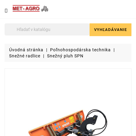
NÁJDETE
U
NÁS
VYHĽADÁVANIE

Poľnohospodárska
technika
Úvodná stránka
Poľnohospodárska technika
Lyžice
Snežné radlice
Snežný pluh SPN
pre
čelné
nakladače
a
stavebné
stroje
Malotraktory
Brikety
a
pelety