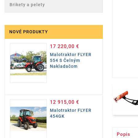
Brikety a pelety
NOVÉ PRODUKTY
17 220,00 €
Cena
Malotraktor FLYER
554 S Čelným
Nakladačom

12 915,00 €
Cena
Malotraktor FLYER
454GK
Popis