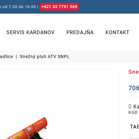
 od 7:30 do 16:00 |
+421 33 7791 569
SERVIS KARDANOV
PREDAJŇA
KONTAKT
adlice
Snežný pluh ATV SNPL
Sne
706
Ka
Kód:
TA