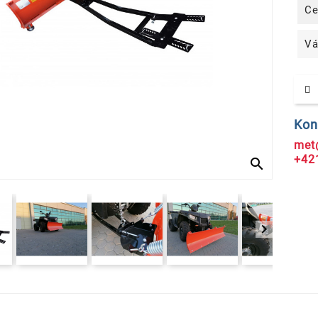
Ce
Vá
Kon
met
+42
search
