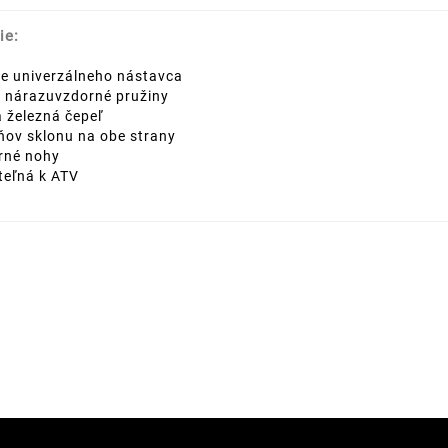
ie:
e univerzálneho nástavca
é nárazuvzdorné pružiny
 železná čepeľ
ňov sklonu na obe strany
rné nohy
iteľná k ATV