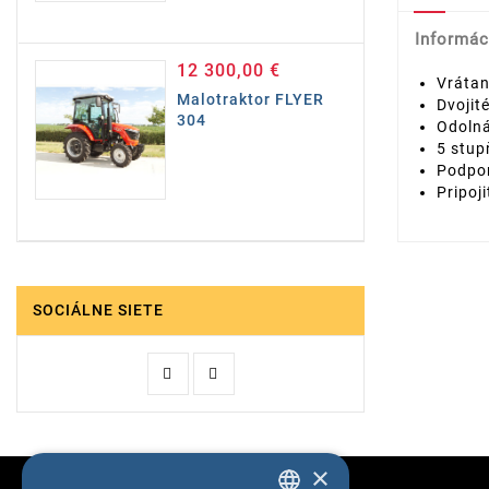
Informác
12 300,00 €
Cena
Vrátan
Malotraktor FLYER
Dvojit
304
Odolná
5 stup
Podpo
Pripoj
SOCIÁLNE SIETE
×