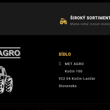
ŠIROKÝ SORTIMEN
Máme veľký rozsah dodáv
SÍDLO
MET AGRO
Kočín 100
922 04 Kočín-Lančár
Slovensko