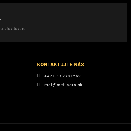
T
ateľov tovaru
KONTAKTUJTE NÁS
+421 33 7791569
met@met-agro.sk