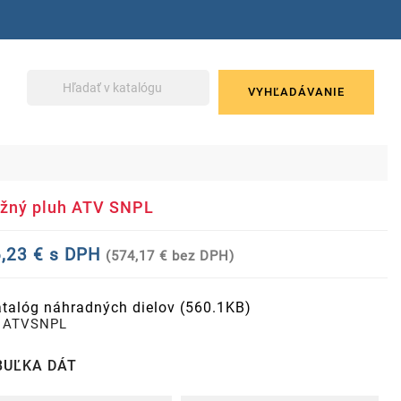
VYHĽADÁVANIE
žný pluh ATV SNPL
,23 € s DPH
(574,17 € bez DPH)
talóg náhradných dielov (560.1KB)
ATVSNPL
BUĽKA DÁT