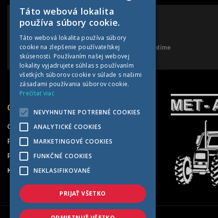
Táto webová lokalita
SLOVAK
používa súbory cookie.
CZECH
PORADENSTVO
Táto webová lokalita používa súbory
cookie na zlepšenie používateľskej
GERMAN
Neváhajte nám zavolať a my Vám poradíme
skúsenosti. Používaním našej webovej
HUNGARIAN
lokality vyjadrujete súhlas s používaním
všetkých súborov cookie v súlade s našimi
zásadami používania súborov cookie.
Prečítať viac
O SPOLOČNOSTI
NEVYHNUTNE POTREBNÉ COOKIES
O nás
ANALYTICKÉ COOKIES
Pneuservis
MARKETINGOVÉ COOKIES
Predajňa
FUNKČNÉ COOKIES
Kontakt
NEKLASIFIKOVANÉ
PRIJAŤ VŠETKO
ODMIETNUŤ VŠETKO