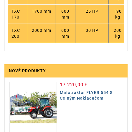
TXC
1700 mm
600
25 HP
190
170
mm
kg
TXC
2000 mm
600
30 HP
200
200
mm
kg
NOVÉ PRODUKTY
17 220,00 €
Cena
Malotraktor FLYER 554 S
Čelným Nakladačom