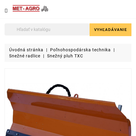
NÁJDETE
U
NÁS
VYHĽADÁVANIE

Poľnohospodárska
technika
Úvodná stránka
Poľnohospodárska technika
Lyžice
Snežné radlice
Snežný pluh TXC
pre
čelné
nakladače
a
stavebné
stroje
Malotraktory
Brikety
a
pelety