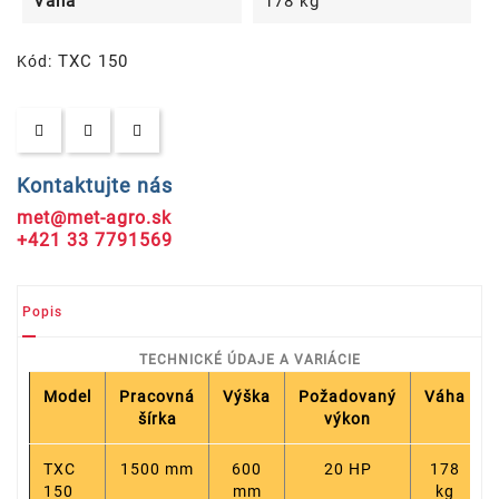
Váha
178 kg
TXC 150
Kód:
Kontaktujte nás
met@met-agro.sk
+421 33 7791569
Popis
TECHNICKÉ ÚDAJE A VARIÁCIE
Model
Pracovná
Výška
Požadovaný
Váha
šírka
výkon
TXC
1500 mm
600
20 HP
178
150
mm
kg