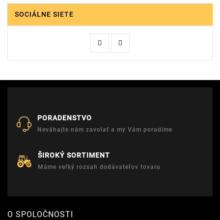
SOCIÁLNE SIETE
PORADENSTVO
Neváhajte nám zavolať a my Vám poradíme
ŠIROKÝ SORTIMENT
Máme veľký rozsah dodávateľov tovaru
O SPOLOČNOSTI