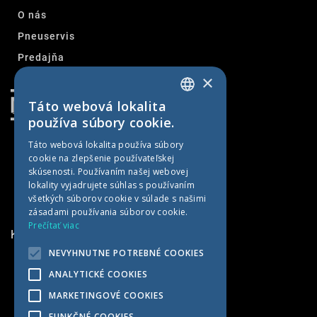
O nás
Pneuservis
Predajňa
×
Kontakt
Táto webová lokalita
SLOVAK
používa súbory cookie.
CZECH
Táto webová lokalita používa súbory
cookie na zlepšenie používateľskej
GERMAN
skúsenosti. Používaním našej webovej
HUNGARIAN
lokality vyjadrujete súhlas s používaním
všetkých súborov cookie v súlade s našimi
zásadami používania súborov cookie.
Prečítať viac
KONTAKTNÉ INFORMÁCIE
NEVYHNUTNE POTREBNÉ COOKIES
MET AGRO
ANALYTICKÉ COOKIES
Kočín 100
MARKETINGOVÉ COOKIES
922 04 Kočín-Lančár
FUNKČNÉ COOKIES