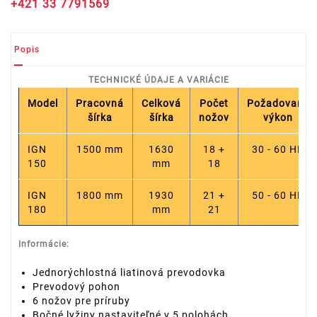
+421 33 7791569
Popis
TECHNICKÉ ÚDAJE A VARIÁCIE
Model
Pracovná
Celková
Počet
Požadovaný
šírka
šírka
nožov
výkon
IGN
1500 mm
1630
18 +
30 - 60 HP
150
mm
18
IGN
1800 mm
1930
21 +
50 - 60 HP
180
mm
21
Informácie:
Jednorýchlostná liatinová prevodovka
Prevodový pohon
6 nožov pre príruby
Bočné lyžiny nastaviteľné v 5 polohách