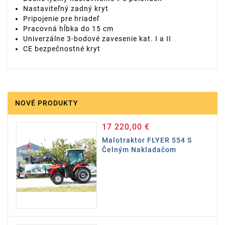
Nastaviteľný zadný kryt
Pripojenie pre hriadeľ
Pracovná hĺbka do 15 cm
Univerzálne 3-bodové zavesenie kat. I a II
CE bezpečnostné kryt
NOVÉ PRODUKTY
17 220,00 €
Cena
Malotraktor FLYER 554 S
Čelným Nakladačom