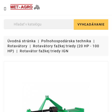
NÁJDETE
U
NÁS
VYHĽADÁVANIE

Poľnohospodárska
technika
Úvodná stránka
Poľnohospodárska technika
Lyžice
Rotavátory
Rotavátory ťažkej triedy (20 HP - 100
pre
HP)
Rotavátor ťažkej triedy IGN
čelné
nakladače
a
stavebné
stroje
Malotraktory
Brikety
a
pelety