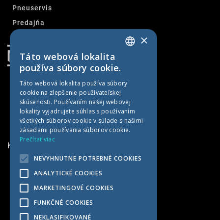
Pneuservis
Predajňa
×
Kontakt
Táto webová lokalita
SLOVAK
používa súbory cookie.
CZECH
Táto webová lokalita používa súbory
cookie na zlepšenie používateľskej
GERMAN
skúsenosti. Používaním našej webovej
HUNGARIAN
lokality vyjadrujete súhlas s používaním
všetkých súborov cookie v súlade s našimi
zásadami používania súborov cookie.
Prečítať viac
KONTAKTNÉ INFORMÁCIE
NEVYHNUTNE POTREBNÉ COOKIES
MET AGRO
ANALYTICKÉ COOKIES
Kočín 100
MARKETINGOVÉ COOKIES
922 04 Kočín-Lančár
FUNKČNÉ COOKIES
Slovensko
NEKLASIFIKOVANÉ