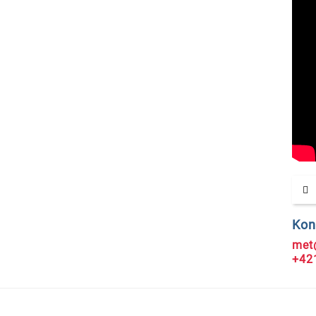
Kon
met
+42