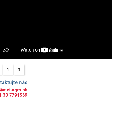
taktujte nás
@met-agro.sk
1 33 7791569