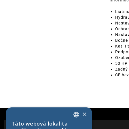
Informác
Liatin
Hydrau
Nastav
Ochra
Nastav
Bočné 
Kat. I
Podpor
Ozuben
50 HP
Zadný
CE bez
×
Táto webová lokalita
SLOVAK