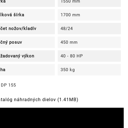
rka
1550 mm
lková šírka
1700 mm
čet nožov/kladív
48/24
čný posuv
450 mm
žadovaný výkon
40 - 80 HP
ha
350 kg
DP 155
talóg náhradných dielov (1.41MB)