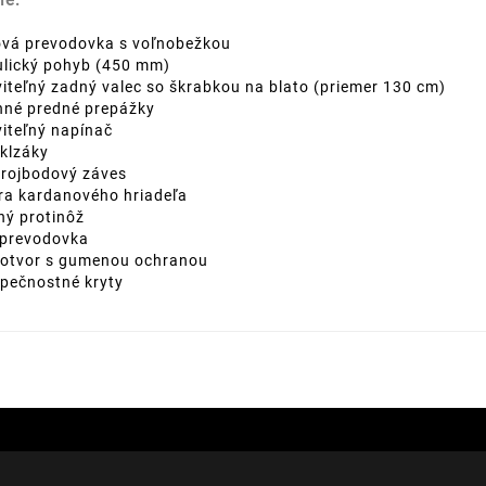
ie:
ová prevodovka s voľnobežkou
lický pohyb (450 mm)
iteľný zadný valec so škrabkou na blato (priemer 130 cm)
nné predné prepážky
iteľný napínač
klzáky
 trojbodový záves
a kardanového hriadeľa
ý protinôž
 prevodovka
 otvor s gumenou ochranou
pečnostné kryty