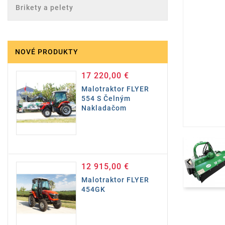
Brikety a pelety
NOVÉ PRODUKTY
17 220,00 €
Cena
Malotraktor FLYER
554 S Čelným
Nakladačom

12 915,00 €
Cena
Malotraktor FLYER
454GK