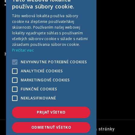
SLOVAK
používa súbory cookie.
CZECH
Táto webová lokalita používa súbory
cookie na zlepšenie používateľskej
GERMAN
skúsenosti. Používaním našej webovej
HUNGARIAN
lokality vyjadrujete súhlas s používaním
všetkých súborov cookie v súlade s našimi
zásadami používania súborov cookie.
Prečítať viac
KONTAKTNÉ INFORMÁCIE
NEVYHNUTNE POTREBNÉ COOKIES
MET AGRO
ANALYTICKÉ COOKIES
Kočín 100
MARKETINGOVÉ COOKIES
922 04 Kočín-Lančár
FUNKČNÉ COOKIES
Slovensko
NEKLASIFIKOVANÉ
+421 33 7791569
met@met-agro.sk
PRIJAŤ VŠETKO
ODMIETNUŤ VŠETKO
Ochrana osobných údajov
Mapa stránky