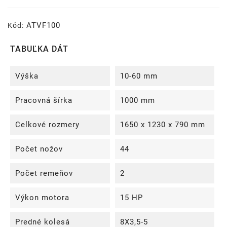
ATVF100
Kód:
TABUĽKA DÁT
Výška
10-60 mm
Pracovná šírka
1000 mm
Celkové rozmery
1650 x 1230 x 790 mm
Počet nožov
44
Počet remeňov
2
Výkon motora
15 HP
Predné kolesá
8X3,5-5