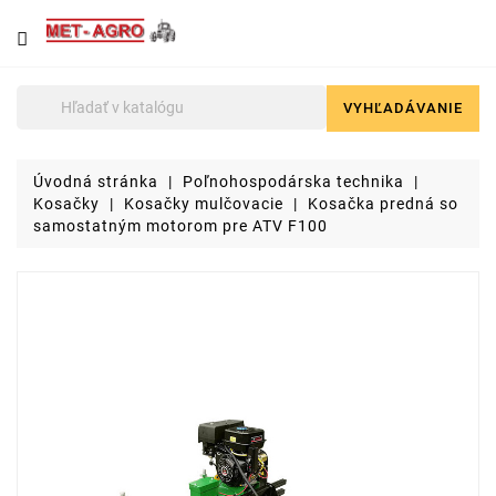
NÁJDETE
U
NÁS
VYHĽADÁVANIE

Poľnohospodárska
technika
Úvodná stránka
Poľnohospodárska technika
Lyžice
Kosačky
Kosačky mulčovacie
Kosačka predná so
pre
samostatným motorom pre ATV F100
čelné
nakladače
a
stavebné
stroje
Malotraktory
Brikety
a
pelety