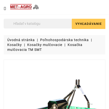
NÁJDETE
U
NÁS
VYHĽADÁVANIE

Poľnohospodárska
technika
Úvodná stránka
Poľnohospodárska technika
Lyžice
Kosačky
Kosačky mulčovacie
Kosačka
pre
mulčovacia TM SMT
čelné
nakladače
a
stavebné
stroje
Malotraktory
Brikety
a
pelety