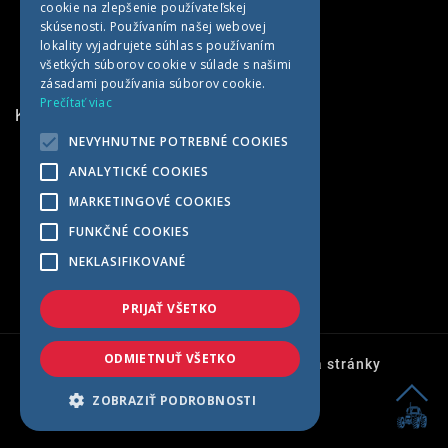
cookie na zlepšenie používateľskej
GERMAN
skúsenosti. Používaním našej webovej
HUNGARIAN
lokality vyjadrujete súhlas s používaním
všetkých súborov cookie v súlade s našimi
zásadami používania súborov cookie.
Prečítať viac
KONTAKTNÉ INFORMÁCIE
NEVYHNUTNE POTREBNÉ COOKIES
MET AGRO
ANALYTICKÉ COOKIES
Kočín 100
MARKETINGOVÉ COOKIES
922 04 Kočín-Lančár
FUNKČNÉ COOKIES
Slovensko
NEKLASIFIKOVANÉ
+421 33 7791569
met@met-agro.sk
PRIJAŤ VŠETKO
ODMIETNUŤ VŠETKO
Ochrana osobných údajov
Mapa stránky
© 2026 - Met-agro s.r.o.
ZOBRAZIŤ PODROBNOSTI