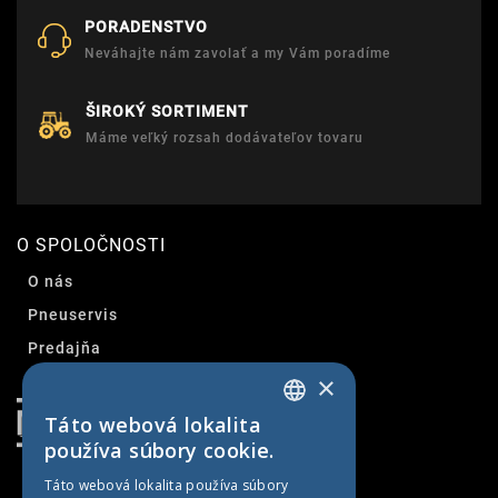
PORADENSTVO
Neváhajte nám zavolať a my Vám poradíme
ŠIROKÝ SORTIMENT
Máme veľký rozsah dodávateľov tovaru
O SPOLOČNOSTI
O nás
Pneuservis
Predajňa
×
Kontakt
Táto webová lokalita
SLOVAK
používa súbory cookie.
CZECH
Táto webová lokalita používa súbory