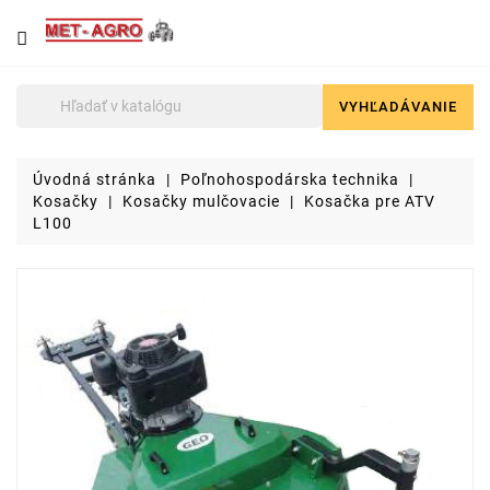
NÁJDETE
U
NÁS
VYHĽADÁVANIE

Poľnohospodárska
technika
Úvodná stránka
Poľnohospodárska technika
Lyžice
Kosačky
Kosačky mulčovacie
Kosačka pre ATV
pre
L100
čelné
nakladače
a
stavebné
stroje
Malotraktory
Brikety
a
pelety