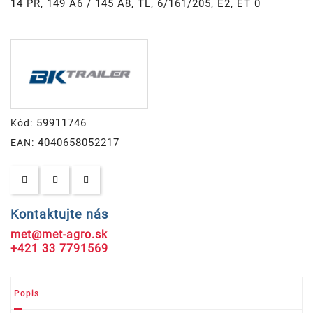
14 PR, 149 A6 / 145 A8, TL, 6/161/205, E2, ET 0
59911746
Kód:
4040658052217
EAN:
Kontaktujte nás
met@met-agro.sk
+421 33 7791569
Popis