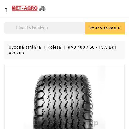
NÁJDETE
U
NÁS
VYHĽADÁVANIE

Poľnohospodárska
technika
Úvodná stránka
Kolesá
RAD 400 / 60 - 15.5 BKT
Lyžice
AW 708
pre
čelné
nakladače
a
stavebné
stroje
Malotraktory
Brikety
a
pelety