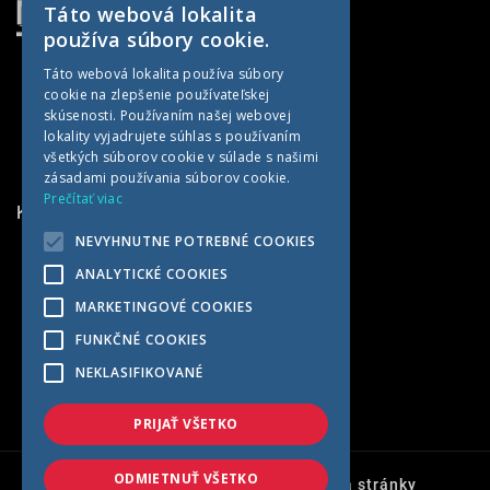
Táto webová lokalita
SLOVAK
používa súbory cookie.
CZECH
Táto webová lokalita používa súbory
cookie na zlepšenie používateľskej
GERMAN
skúsenosti. Používaním našej webovej
HUNGARIAN
lokality vyjadrujete súhlas s používaním
všetkých súborov cookie v súlade s našimi
zásadami používania súborov cookie.
Prečítať viac
KONTAKTNÉ INFORMÁCIE
NEVYHNUTNE POTREBNÉ COOKIES
MET AGRO
ANALYTICKÉ COOKIES
Kočín 100
MARKETINGOVÉ COOKIES
922 04 Kočín-Lančár
FUNKČNÉ COOKIES
Slovensko
NEKLASIFIKOVANÉ
+421 33 7791569
met@met-agro.sk
PRIJAŤ VŠETKO
ODMIETNUŤ VŠETKO
Ochrana osobných údajov
Mapa stránky