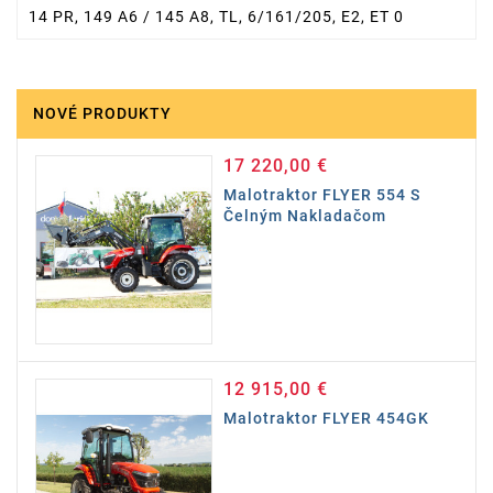
14 PR, 149 A6 / 145 A8, TL, 6/161/205, E2, ET 0
NOVÉ PRODUKTY
17 220,00 €
Cena
Malotraktor FLYER 554 S
Čelným Nakladačom
12 915,00 €
Cena
Malotraktor FLYER 454GK