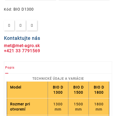
BIO D1300
Kód:
Kontaktujte nás
met@met-agro.sk
+421 33 7791569
Popis
TECHNICKÉ ÚDAJE A VARIÁCIE
Model
BIO D
BIO D
BIO D
1300
1500
1800
Rozmer pri
1300
1500
1800
otvorení
mm
mm
mm