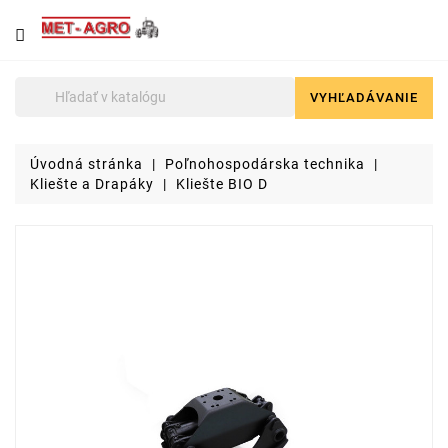
NÁJDETE
U
NÁS
VYHĽADÁVANIE

Poľnohospodárska
technika
Úvodná stránka
Poľnohospodárska technika
Lyžice
Kliešte a Drapáky
Kliešte BIO D
pre
čelné
nakladače
a
stavebné
stroje
Malotraktory
Brikety
a
pelety