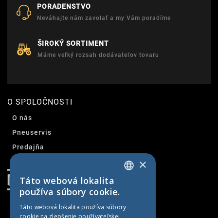
PORADENSTVO
Neváhajte nám zavolať a my Vám poradíme
ŠIROKÝ SORTIMENT
Máme veľký rozsah dodávateľov tovaru
O SPOLOČNOSTI
O nás
Pneuservis
Predajňa
×
Kontakt
Táto webová lokalita
SLOVAK
používa súbory cookie.
CZECH
Táto webová lokalita používa súbory
cookie na zlepšenie používateľskej
GERMAN