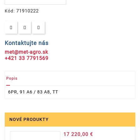
71910222
Kód:
Kontaktujte nás
met@met-agro.sk
+421 33 7791569
Popis
6PR, 91 A6 / 83 A8, TT
NOVÉ PRODUKTY
17 220,00 €
Cena