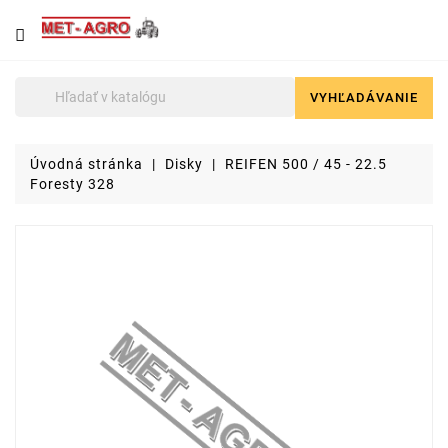
NÁJDETE
U
NÁS
VYHĽADÁVANIE

Poľnohospodárska
technika
Úvodná stránka
Disky
REIFEN 500 / 45 - 22.5
Lyžice
Foresty 328
pre
čelné
nakladače
a
stavebné
stroje
Malotraktory
Brikety
a
pelety