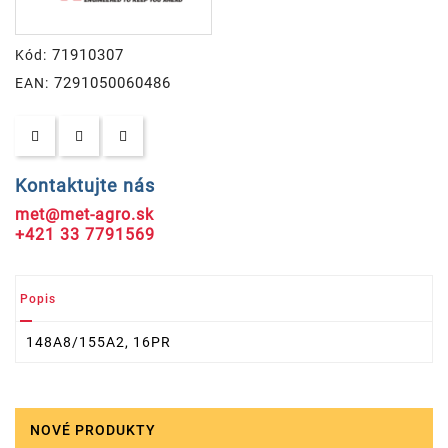
71910307
Kód:
7291050060486
EAN:
Kontaktujte nás
met@met-agro.sk
+421 33 7791569
Popis
148A8/155A2, 16PR
NOVÉ PRODUKTY