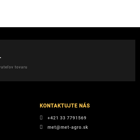
T
ateľov tovaru
KONTAKTUJTE NÁS
+421 33 7791569
met@met-agro.sk