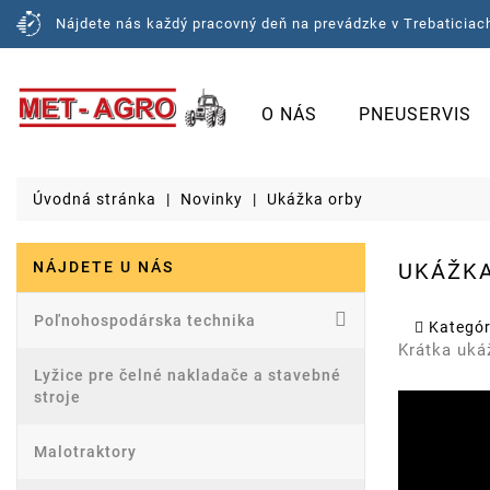
Nájdete nás každý pracovný deň na prevádzke v Trebaticiach
O NÁS
PNEUSERVIS
Úvodná stránka
Novinky
Ukážka orby
NÁJDETE U NÁS
UKÁŽKA
Poľnohospodárska technika
Kategór
Krátka uká
Lyžice pre čelné nakladače a stavebné
stroje
Malotraktory