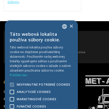
údajov
.
×
Táto webová lokalita
SLOVAK
používa súbory cookie.
CZECH
PORADENSTVO
Táto webová lokalita používa súbory
cookie na zlepšenie používateľskej
GERMAN
Neváhajte nám zavolať a my Vám poradíme
skúsenosti. Používaním našej webovej
HUNGARIAN
lokality vyjadrujete súhlas s používaním
všetkých súborov cookie v súlade s našimi
zásadami používania súborov cookie.
Prečítať viac
O SPOLOČNOSTI
NEVYHNUTNE POTREBNÉ COOKIES
O nás
ANALYTICKÉ COOKIES
Pneuservis
MARKETINGOVÉ COOKIES
Predajňa
FUNKČNÉ COOKIES