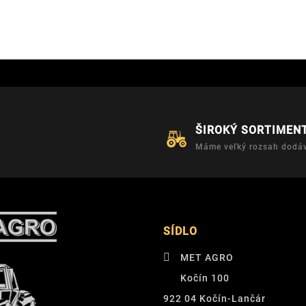
ŠIROKÝ SORTIMEN
Máme veľký rozsah dodáv
SÍDLO
MET AGRO
Kočín 100
922 04 Kočín-Lančár