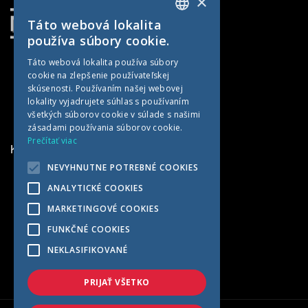
×
Táto webová lokalita
SLOVAK
používa súbory cookie.
CZECH
Táto webová lokalita používa súbory
cookie na zlepšenie používateľskej
GERMAN
skúsenosti. Používaním našej webovej
HUNGARIAN
lokality vyjadrujete súhlas s používaním
všetkých súborov cookie v súlade s našimi
zásadami používania súborov cookie.
Prečítať viac
KONTAKTNÉ INFORMÁCIE
NEVYHNUTNE POTREBNÉ COOKIES
MET AGRO
ANALYTICKÉ COOKIES
Kočín 100
MARKETINGOVÉ COOKIES
922 04 Kočín-Lančár
FUNKČNÉ COOKIES
Slovensko
NEKLASIFIKOVANÉ
+421 33 7791569
met@met-agro.sk
PRIJAŤ VŠETKO