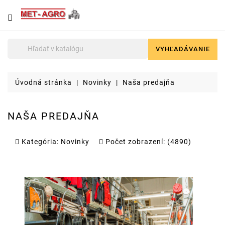
NÁJDETE
U
NÁS
VYHĽADÁVANIE

Poľnohospodárska
technika
Úvodná stránka
Novinky
Naša predajňa
Lyžice
pre
čelné
NAŠA PREDAJŇA
nakladače
a
stavebné
Kategória:
Novinky
Počet zobrazení: (4890)
stroje
Malotraktory
Brikety
a
pelety